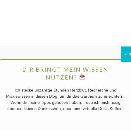
GEMÜSE
BLUMEN
GARTENREISEN
WEBSHOP
GEMÜSE 
SCH
Schlagwort:
Ingwer
DIR BRINGT MEIN WISSEN
NUTZEN?
Ich stecke unzählige Stunden Herzblut, Recherche und
NGWER &
Praxiswissen in diesen Blog, um dir das Gärtnern zu erleichtern.
Wenn dir meine Tipps geholfen haben, freue ich mich riesig
URKUMA
über ein kleines Dankeschön, eben eine virtuelle Dosis Koffein!
BER ZIEHEN:
HLUSS MIT