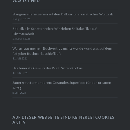
WAS IST NEU
Stangensellerie ziehen auf dem Balkon für aromatisches Würzsalz
5. August 2026
Edelpilze im Schattenreich: Wir ziehen Shiitake Pilze auf
Obstbaumholz
2. August 2026
Warum aus meinem Buchvertrag nichts wurde – und was auf dem
Ratgeber Buchmarkt schiefläuft
31. Juli 2026
Das teuerste Gewürz der Welt: Safran Krokus
10. Juli 2026
Sauerkraut fermentieren: Gesundes Superfood für den urbanen
Alltag
8. Juli 2026
AUF DIESER WEBSEITE SIND KEINERLEI COOKIES
AKTIV