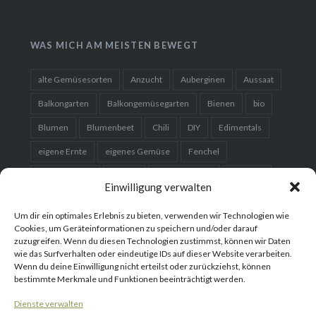
WAS MICH AM MEISTEN BEWEGT
alte Gemüsesorten
Anzucht
Auberginen
Aussaat
Balkongarten
Balkongemüsegarten
Bienen
bio
Blumen
Blumenbeet
Chili
DIY
Edimentals
eigene Ernte
eigenes Gemüse
Fenchel
Fermentieren
Garten
Gartenplanung
Gemüse
Einwilligung verwalten
Gemüsebeet
Gemüsegarten
Hausgarten
Um dir ein optimales Erlebnis zu bieten, verwenden wir Technologien wie
Hochbeet
Karotten
Kartoffeln
Kleingarten
Cookies, um Geräteinformationen zu speichern und/oder darauf
zuzugreifen. Wenn du diesen Technologien zustimmst, können wir Daten
Kohl
Kräuter
Kürbis
nachhaltig
Obst
wie das Surfverhalten oder eindeutige IDs auf dieser Website verarbeiten.
Wenn du deine Einwilligung nicht erteilst oder zurückziehst, können
Obstbaum
Organic
Paprika
Permakultur
bestimmte Merkmale und Funktionen beeinträchtigt werden.
Rezept
Saatgut
Salat
Samen
selber bauen
Dienste verwalten