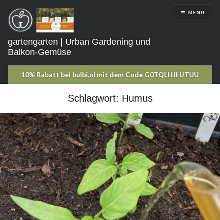
Direkt
MENÜ
zum
Inhalt
gartengarten | Urban Gardening und
Balkon-Gemüse
Schlagwort:
Humus