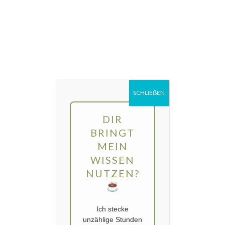
Direkt
MENÜ
zum
Inhalt
gartengarten | Urban Gardening und
Balkon-Gemüse
SCHLIEẞEN
Schlagwort:
Geranien
DIR
BRINGT
MEIN
WISSEN
NUTZEN?
Ich stecke
unzählige Stunden