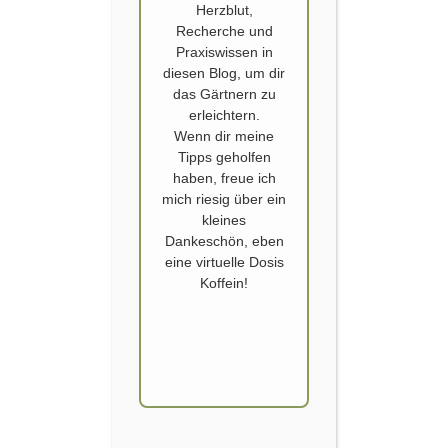
Herzblut,
Recherche und
Praxiswissen in
diesen Blog, um dir
das Gärtnern zu
erleichtern.
GERANIEN – PELARGONIUM
Wenn dir meine
Sven von @beetwunderung hat mit Barbara von
Tipps geholfen
haben, freue ich
@meingartenvollerpoesie eine wunderbare Beitragsreihe mit
mich riesig über ein
Gartenpoesie erstellt. Das Thema ist Erinnerungen, welche durch Düfte
kleines
im Garten ausgelöst werden. Düfte sind die Sinneseindrücke, welche
Dankeschön, eben
am stärksten Erinnerungen bei uns hervor rufen. Neben vielen
eine virtuelle Dosis
andereren passionierte Gärtnerinnen und Gärtner, durfte auch ich
Koffein!
meine liebste Dufterinnerung erzählen. Dufterinnerung und
Gartenpoesie Meine…
WEITERLESEN