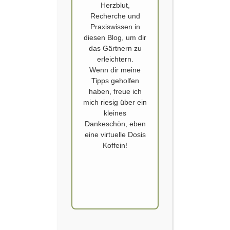
Herzblut,
Recherche und
Praxiswissen in
diesen Blog, um dir
VON PAK CHOI UND FREUNDSCHAFT
das Gärtnern zu
erleichtern.
Senfkohl Sorten für den Balkon Gemüse Garten vorziehen ist meine
Wenn dir meine
heutige Arbeit. Pak Choi, Tatsoi und Mizuna sind recht kapriziöse
Tipps geholfen
Gemüsepflanzen. Auf der einen Seite wachsen sie schnell, auf der
haben, freue ich
anderen Seite schießen sie viel zu schnell, sobald die Temperaturen die
mich riesig über ein
20° C überschreiten. Die Aussaat bzw. Anzucht im frühen Frühjahr ist
kleines
bisher am erfolgreichsten….
Dankeschön, eben
eine virtuelle Dosis
WEITERLESEN
Koffein!
BESTER GARDEN CREATOR, ZWEITER PLATZ,
GARTENBUCHPREIS
SCHLOSS DENNENLOHE