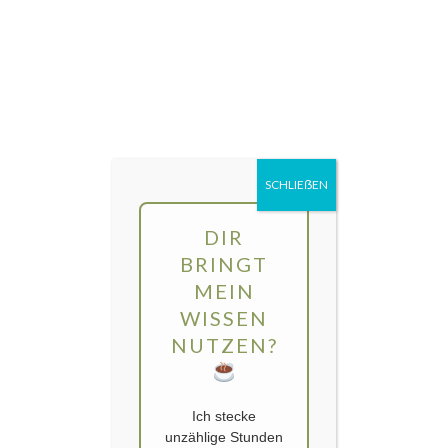
Direkt
MENÜ
zum
Inhalt
gartengarten | Urban Gardening und
Balkon-Gemüse
Schlagwort:
Garfenfreunde
SCHLIEẞEN
DIR
BRINGT
MEIN
WISSEN
NUTZEN?
Ich stecke
unzählige Stunden