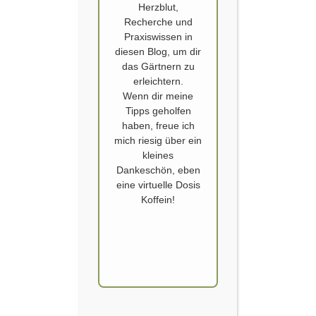
Herzblut,
Recherche und
Praxiswissen in
diesen Blog, um dir
VON CLEMATIS UND FREUNDSCHAFT
das Gärtnern zu
erleichtern.
Die positiven Seiten des Jahres 2020: Es ist das Jahr der Clematis und es
Wenn dir meine
ist das Jahr der guten Freunde. Beide – die verschiedensten Clematis
Tipps geholfen
im Garten und auch die Freundschaft – machen sich überraschend gut.
haben, freue ich
Die Clematis sind dabei deutlich in der Überzahl, aber die Qualität ist
mich riesig über ein
bei Beidem sehr hoch. Ich bin dankbar…
kleines
Dankeschön, eben
WEITERLESEN
eine virtuelle Dosis
Koffein!
BESTER GARDEN CREATOR, ZWEITER PLATZ,
GARTENBUCHPREIS
SCHLOSS DENNENLOHE