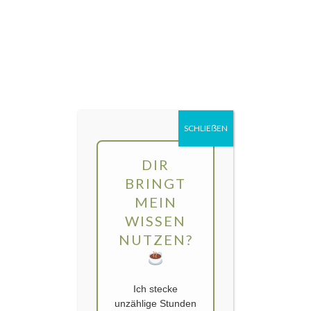
Direkt
MENÜ
zum
Inhalt
gartengarten | Urban Gardening und
Balkon-Gemüse
Schlagwort:
Freundschaft
SCHLIEẞEN
DIR
BRINGT
MEIN
WISSEN
NUTZEN?
Ich stecke
unzählige Stunden