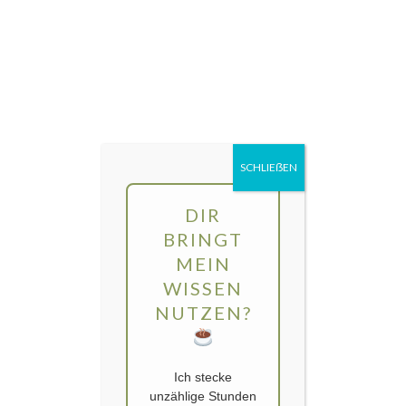
Direkt
MENÜ
zum
Inhalt
gartengarten | Urban Gardening und
Balkon-Gemüse
SCHLIEẞEN
Schlagwort:
Freunde
DIR
BRINGT
MEIN
WISSEN
NUTZEN?
Ich stecke
unzählige Stunden