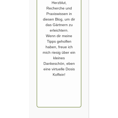
Herzblut,
Recherche und
Praxiswissen in
diesen Blog, um dir
das Gärtnern zu
erleichtern.
Wenn dir meine
VON CLEMATIS UND FREUNDSCHAFT
Tipps geholfen
haben, freue ich
Die positiven Seiten des Jahres 2020: Es ist das Jahr der Clematis und es
mich riesig über ein
ist das Jahr der guten Freunde. Beide – die verschiedensten Clematis
kleines
im Garten und auch die Freundschaft – machen sich überraschend gut.
Dankeschön, eben
Die Clematis sind dabei deutlich in der Überzahl, aber die Qualität ist
eine virtuelle Dosis
bei Beidem sehr hoch. Ich bin dankbar…
Koffein!
WEITERLESEN
BESTER GARDEN CREATOR, ZWEITER PLATZ,
GARTENBUCHPREIS