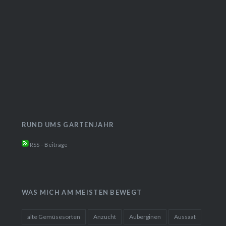
RUND UMS GARTENJAHR
RSS – Beiträge
WAS MICH AM MEISTEN BEWEGT
alte Gemüsesorten
Anzucht
Auberginen
Aussaat
Balkongarten
Balkongemüsegarten
Bienen
bio
Blumen
Blumenbeet
Chili