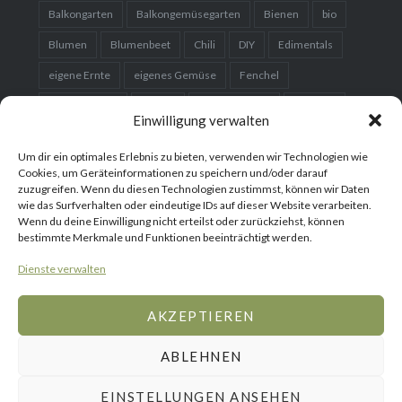
DIY
Edimentals
eigene Ernte
eigenes Gemüse
Fenchel
Fermentieren
Garten
Gartenplanung
Gemüse
Gemüsebeet
Gemüsegarten
Hausgarten
Hochbeet
Karotten
Kartoffeln
Einwilligung verwalten
Kleingarten
Kohl
Kräuter
Kürbis
Um dir ein optimales Erlebnis zu bieten, verwenden wir Technologien wie
Cookies, um Geräteinformationen zu speichern und/oder darauf
nachhaltig
Obst
Obstbaum
Organic
Paprika
zuzugreifen. Wenn du diesen Technologien zustimmst, können wir Daten
wie das Surfverhalten oder eindeutige IDs auf dieser Website verarbeiten.
Permakultur
Rezept
Saatgut
Salat
Samen
Wenn du deine Einwilligung nicht erteilst oder zurückziehst, können
selber bauen
Setzlinge
Süßkartoffeln
Tomaten
bestimmte Merkmale und Funktionen beeinträchtigt werden.
vorziehen
Dienste verwalten
AKZEPTIEREN
ABLEHNEN
Gemüse
Blumen
Gartenreisen
WebShop
Gemüse
Obst
Über
Mediakit
Home
Rezepte
mich
Stolz präsentiert von WordPress
|
Theme: Dyad von
EINSTELLUNGEN ANSEHEN