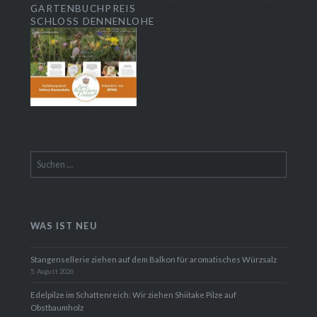
Suchen
nach:
WAS IST NEU
Stangensellerie ziehen auf dem Balkon für aromatisches Würzsalz
5. August 2026
Edelpilze im Schattenreich: Wir ziehen Shiitake Pilze auf
Obstbaumholz
2. August 2026
Warum aus meinem Buchvertrag nichts wurde – und was auf dem
Ratgeber Buchmarkt schiefläuft