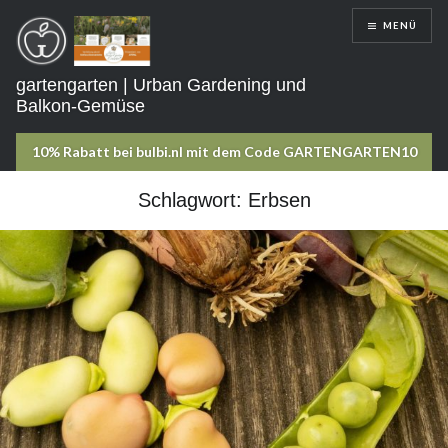
Direkt
MENÜ
zum
Inhalt
gartengarten | Urban Gardening und
Balkon-Gemüse
Schlagwort:
Erbsen
DIR
BRINGT
MEIN
WISSEN
NUTZEN?
Ich stecke
unzählige Stunden