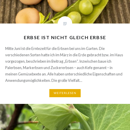
Herzblut,
Recherche und
Praxiswissen in
diesen Blog, um dir
das Gärtnern zu
erleichtern.
Wenn dir meine
ERBSE IST NICHT GLEICH ERBSE
Tipps geholfen
haben, freue ich
Mitte Juni ist die Erntezeit für die Erbsen bei uns im Garten. Die
mich riesig über ein
verschiedenen Sorten hatte ich im März in die Erde gebracht bzw. im
kleines
Haus vorgezogen, beschrieben im Beitrag „Erbsen“. Inzwischen baue ich
Dankeschön, eben
Palerbsen, Markerbsen und Zuckererbsen – auch Kefe genannt – in
eine virtuelle Dosis
meinen Gemüsebeete an. Alle haben unterschiedliche Eigenschaften
Koffein!
und Anwendungsmöglichkeiten. Die große Vielfalt…
WEITERLESEN