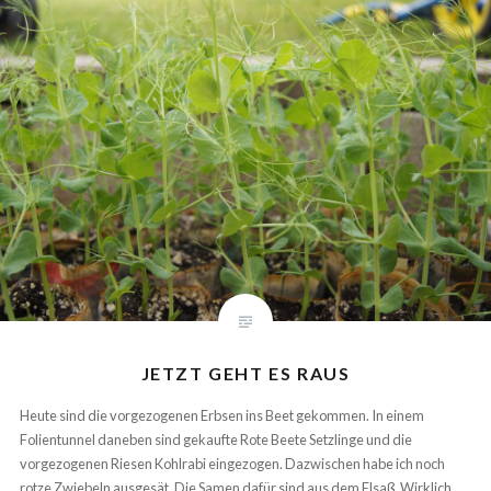
JETZT GEHT ES RAUS
Heute sind die vorgezogenen Erbsen ins Beet gekommen. In einem
Folientunnel daneben sind gekaufte Rote Beete Setzlinge und die
vorgezogenen Riesen Kohlrabi eingezogen. Dazwischen habe ich noch
rotze Zwiebeln ausgesät. Die Samen dafür sind aus dem Elsaß. Wirklich
nötig ist der Tunnel nicht mehr gegen die Kälte. Mir geht es vor allem