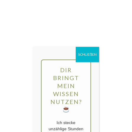
Direkt
MENÜ
zum
Inhalt
gartengarten | Urban Gardening und
Balkon-Gemüse
SCHLIEẞEN
Kategorie:
Brennnesseljauche
DIR
BRINGT
MEIN
WISSEN
NUTZEN?
Ich stecke
unzählige Stunden