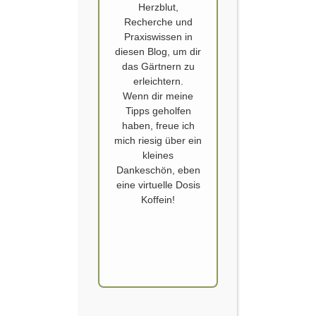
Herzblut,
Recherche und
Praxiswissen in
diesen Blog, um dir
das Gärtnern zu
erleichtern.
Wenn dir meine
VON BRENNNESSELN UND TRAUBEN
Tipps geholfen
haben, freue ich
In unserem Hausgarten befindet sich Mittig Rechts eine Gartenlaube.
mich riesig über ein
Diese hat der vorherige Hausbesitzer hier aufgestellt. Zu unserer
kleines
Schande muss ich gestehen, dass wir dieses Häuschen nur als
Dankeschön, eben
Geräteschuppen nutzen. Obwohl man sicher mehr daraus machen
eine virtuelle Dosis
könnte. An der Stirnseite der Gartenlaube befindet sich der Kompost,
Koffein!
unsere große Regentonne und ein großer, alter Rebstock, welcher…
WEITERLESEN
BESTER GARDEN CREATOR, ZWEITER PLATZ,