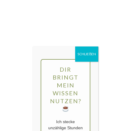
Direkt
MENÜ
zum
Inhalt
gartengarten | Urban Gardening und
Balkon-Gemüse
SCHLIEẞEN
Kategorie:
Teddy Bär
DIR
BRINGT
MEIN
WISSEN
NUTZEN?
Ich stecke
unzählige Stunden