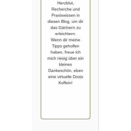
Herzblut,
Recherche und
Praxiswissen in
diesen Blog, um dir
das Gärtnern zu
erleichtern.
Wenn dir meine
BLUMENBEETE IM RASEN
Tipps geholfen
haben, freue ich
Jedes Jahr muss ich feststellen, dass die blühenden Flächen in unserem
mich riesig über ein
Garten eindeutig unter repräsentiert sind. Wir brauchen den Rasen für
kleines
die Kinder, damit sie Platz zum Toben haben. Durch den abschüssigen
Dankeschön, eben
Hang ist er auch eine sehr beliebte Rennstrecke für die Kids. Neuerdings
eine virtuelle Dosis
spielen wir auch gerne Federball im unteren Gartenteil, trotzt der
Koffein!
Schräge….
WEITERLESEN
BESTER GARDEN CREATOR, ZWEITER PLATZ,