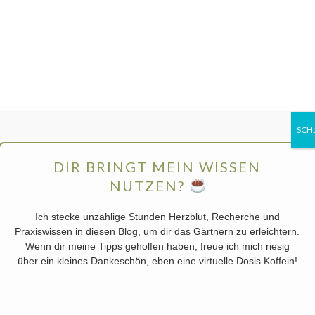
GEMÜSE
BLUMEN
GARTENREISEN
WEBSHOP
GEMÜSE REZ
SCH
Kategorie:
Walled Garden
DIR BRINGT MEIN WISSEN
NUTZEN?
Ich stecke unzählige Stunden Herzblut, Recherche und
LED GARDEN
Praxiswissen in diesen Blog, um dir das Gärtnern zu erleichtern.
Wenn dir meine Tipps geholfen haben, freue ich mich riesig
über ein kleines Dankeschön, eben eine virtuelle Dosis Koffein!
b im schönen Norfolk liegt
 einige Wochen zurück. Aber
wirken immer noch nach.
Stunden am Meer, sind