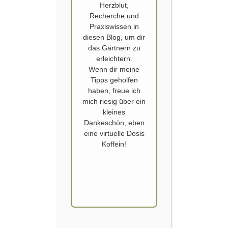
Herzblut,
Recherche und
Praxiswissen in
diesen Blog, um dir
das Gärtnern zu
erleichtern.
Wenn dir meine
FREILICHTMUSEUM BEUREN
Tipps geholfen
haben, freue ich
Gestern waren wir im Freilichtmuseum in Beuren. Dort fand der
mich riesig über ein
Frühlingsmarkt statt, der unter dem Motto „Alte Sorten & Konsorten“
kleines
veranstaltet wird. Der Markt mit Jungpflanzen und Samen,
Dankeschön, eben
Mitmachaktionen, Führungen, Vorträge und Infoständen fand inmitten
eine virtuelle Dosis
alter, schwäbischer Häuser statt. Dieses Dorf liegt wirklich idyllisch,
Koffein!
inmitten den Hängen der Voralb. Die Kids konnten sich an einem…
WEITERLESEN
BESTER GARDEN CREATOR, ZWEITER PLATZ,