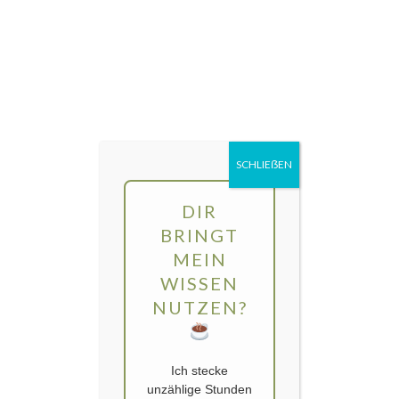
Direkt
MENÜ
zum
Inhalt
gartengarten | Urban Gardening und
Balkon-Gemüse
SCHLIEẞEN
Schlagwort:
Stuttgart-Hohenheim
DIR
BRINGT
MEIN
WISSEN
NUTZEN?
Ich stecke
unzählige Stunden