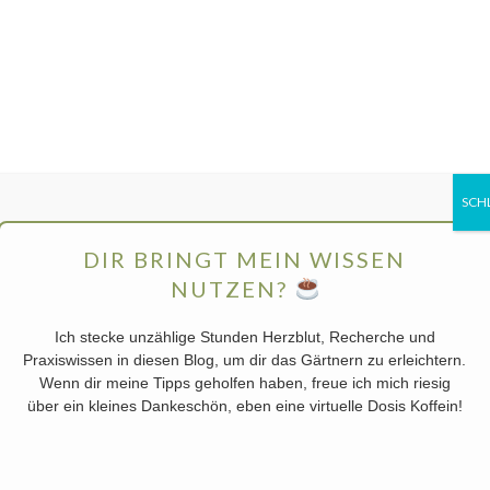
GEMÜSE
BLUMEN
GARTENREISEN
WEBSHOP
GEMÜSE REZ
SCH
hlagwort:
Freilichtmuseum Beu
DIR BRINGT MEIN WISSEN
NUTZEN?
Ich stecke unzählige Stunden Herzblut, Recherche und
ILICHTMUSE
Praxiswissen in diesen Blog, um dir das Gärtnern zu erleichtern.
Wenn dir meine Tipps geholfen haben, freue ich mich riesig
M BEUREN
über ein kleines Dankeschön, eben eine virtuelle Dosis Koffein!
ren wir im Freilichtmuseum
Dort fand der Frühlingsmarkt