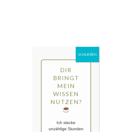
Direkt
MENÜ
zum
Inhalt
gartengarten | Urban Gardening und
Balkon-Gemüse
SCHLIEẞEN
Schlagwort:
Duft
DIR
BRINGT
MEIN
WISSEN
NUTZEN?
Ich stecke
unzählige Stunden