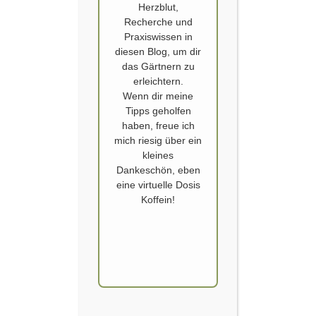
Herzblut,
Recherche und
Praxiswissen in
diesen Blog, um dir
das Gärtnern zu
erleichtern.
Wenn dir meine
GERANIEN – PELARGONIUM
Tipps geholfen
haben, freue ich
Sven von @beetwunderung hat mit Barbara von
mich riesig über ein
@meingartenvollerpoesie eine wunderbare Beitragsreihe mit
kleines
Gartenpoesie erstellt. Das Thema ist Erinnerungen, welche durch Düfte
Dankeschön, eben
im Garten ausgelöst werden. Düfte sind die Sinneseindrücke, welche
eine virtuelle Dosis
am stärksten Erinnerungen bei uns hervor rufen. Neben vielen
Koffein!
andereren passionierte Gärtnerinnen und Gärtner, durfte auch ich
meine liebste Dufterinnerung erzählen. Dufterinnerung und
Gartenpoesie Meine…
WEITERLESEN