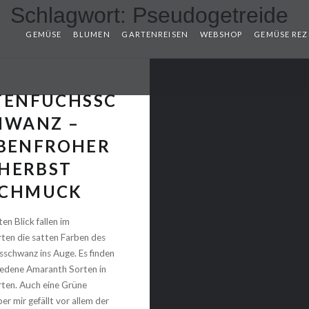
Schlagwort:
Pseudogetreide
GEMÜSE
BLUMEN
GARTENREISEN
WEBSHOP
GEMÜSE REZ
TENFUCHSSC
HWANZ –
BENFROHER
HERBST
SCHMUCK
en Blick fallen im
ten die satten Farben des
schwanz ins Auge. Es finden
iedene Amaranth Sorten in
ten. Auch eine Grüne
er mir gefällt vor allem der