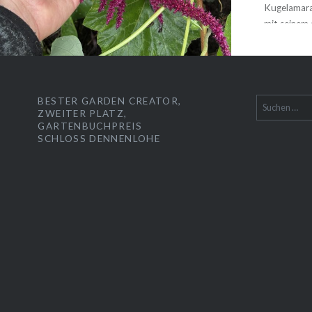
Kugelamara
mit seinem s
hängende Va
Pflanzengr
im Balkong
BESTER GARDEN CREATOR,
Suchen
ZWEITER PLATZ,
nach:
GARTENBUCHPREIS
SCHLOSS DENNENLOHE