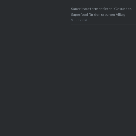
Sauerkraut fermentieren: Gesundes
Superfood für den urbanen Alltag
8. Juli 2026