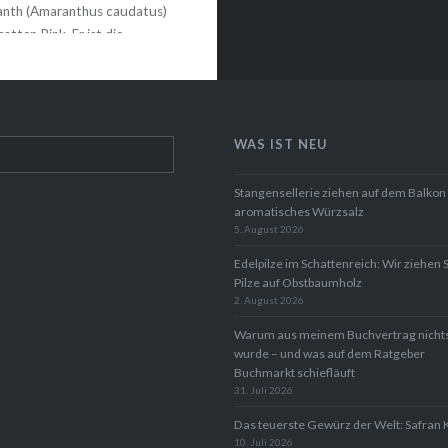
nth (Amaranthus caudatus)
atten Pink. Er ist die
riante aus dieser
uppe. ganz einfach Amaranth
arten in Kübeln…
WAS IST NEU
WEITERLESEN
Stangensellerie ziehen auf dem Balkon 
aromatisches Würzsalz
5. August 2026
Edelpilze im Schattenreich: Wir ziehen 
Pilze auf Obstbaumholz
2. August 2026
Warum aus meinem Buchvertrag nicht
wurde – und was auf dem Ratgeber
Buchmarkt schiefläuft
31. Juli 2026
Das teuerste Gewürz der Welt: Safran 
10. Juli 2026