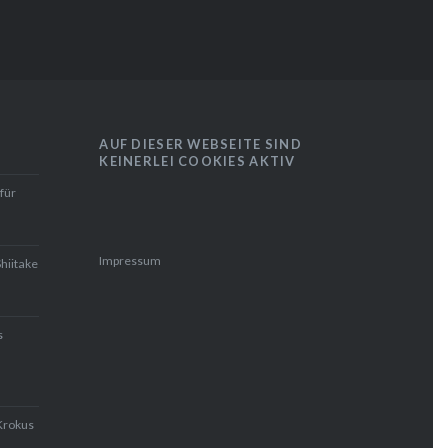
AUF DIESER WEBSEITE SIND
KEINERLEI COOKIES AKTIV
für
Impressum
Shiitake
s
Krokus