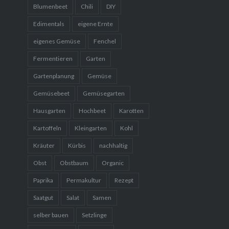
Blumenbeet
Chili
DIY
Edimentals
eigene Ernte
eigenes Gemüse
Fenchel
Fermentieren
Garten
Gartenplanung
Gemüse
Gemüsebeet
Gemüsegarten
Hausgarten
Hochbeet
Karotten
Kartoffeln
Kleingarten
Kohl
Kräuter
Kürbis
nachhaltig
Obst
Obstbaum
Organic
Paprika
Permakultur
Rezept
Saatgut
Salat
Samen
selber bauen
Setzlinge