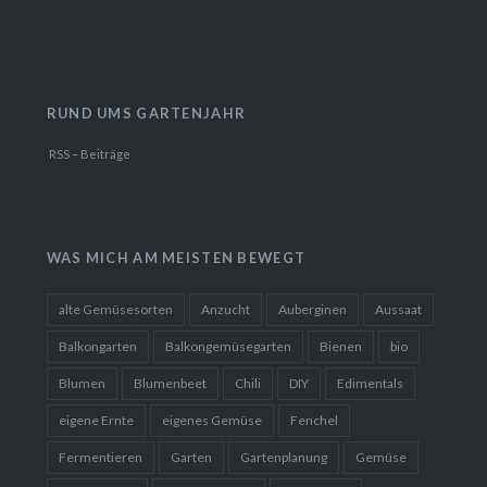
RUND UMS GARTENJAHR
RSS – Beiträge
WAS MICH AM MEISTEN BEWEGT
alte Gemüsesorten
Anzucht
Auberginen
Aussaat
Balkongarten
Balkongemüsegarten
Bienen
bio
Blumen
Blumenbeet
Chili
DIY
Edimentals
eigene Ernte
eigenes Gemüse
Fenchel
Fermentieren
Garten
Gartenplanung
Gemüse