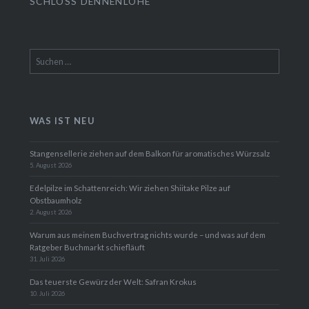
SCHLOSS DENNENLOHE
Suchen
nach:
WAS IST NEU
Stangensellerie ziehen auf dem Balkon für aromatisches Würzsalz
5. August 2026
Edelpilze im Schattenreich: Wir ziehen Shiitake Pilze auf
Obstbaumholz
2. August 2026
Warum aus meinem Buchvertrag nichts wurde – und was auf dem
Ratgeber Buchmarkt schiefläuft
31. Juli 2026
Das teuerste Gewürz der Welt: Safran Krokus
10. Juli 2026