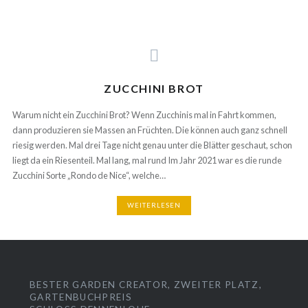
ZUCCHINI BROT
Warum nicht ein Zucchini Brot? Wenn Zucchinis mal in Fahrt kommen,
dann produzieren sie Massen an Früchten. Die können auch ganz schnell
riesig werden. Mal drei Tage nicht genau unter die Blätter geschaut, schon
liegt da ein Riesenteil. Mal lang, mal rund Im Jahr 2021 war es die runde
Zucchini Sorte „Rondo de Nice“, welche…
WEITERLESEN
BESTER GARDEN CREATOR, ZWEITER PLATZ,
GARTENBUCHPREIS