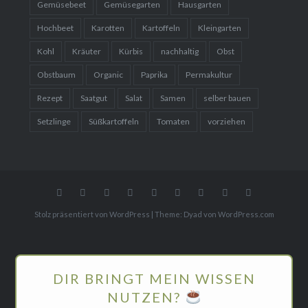
Gemüsebeet
Gemüsegarten
Hausgarten
Hochbeet
Karotten
Kartoffeln
Kleingarten
Kohl
Kräuter
Kürbis
nachhaltig
Obst
Obstbaum
Organic
Paprika
Permakultur
Rezept
Saatgut
Salat
Samen
selber bauen
Setzlinge
Süßkartoffeln
Tomaten
vorziehen
Gemüse
Blumen
Gartenreisen
WebShop
Gemüse
Obst
Über
Mediakit
Home
Rezepte
mich
Stolz präsentiert von WordPress
|
Theme: Dyad von
WordPress.com
DIR BRINGT MEIN WISSEN
NUTZEN?