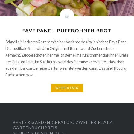
FAVE PANE – PUFFBOHNEN BROT
Schnell ein leckeres Rezept mit einer Variante des italienischen Fave Pane.
Der rustikale Salat wird im Original mit Burrato und Zuckerschoten
gemacht. Zuckerschoten nehme ich gerne im Frühsommer dafür her. Ernte
der Zutaten Jetzt, im Spätherbst wird das Gemüse verwendet, das frisch
aus dem Balkon Gemüse Garten geerntet werden kann. Das sind Rucola,
Radieschen bzw….
WEITERLESEN
BESTER GARDEN CREATOR, ZWEITER PLATZ,
GARTENBUCHPREIS
SCHLOSS DENNENLOHE