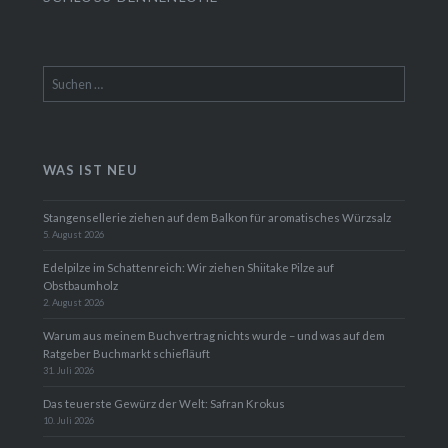
Suchen
nach:
WAS IST NEU
Stangensellerie ziehen auf dem Balkon für aromatisches Würzsalz
5. August 2026
Edelpilze im Schattenreich: Wir ziehen Shiitake Pilze auf
Obstbaumholz
2. August 2026
Warum aus meinem Buchvertrag nichts wurde – und was auf dem
Ratgeber Buchmarkt schiefläuft
31. Juli 2026
Das teuerste Gewürz der Welt: Safran Krokus
10. Juli 2026