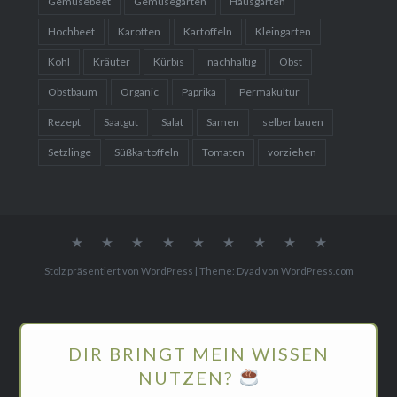
Gemüsebeet
Gemüsegarten
Hausgarten
Hochbeet
Karotten
Kartoffeln
Kleingarten
Kohl
Kräuter
Kürbis
nachhaltig
Obst
Obstbaum
Organic
Paprika
Permakultur
Rezept
Saatgut
Salat
Samen
selber bauen
Setzlinge
Süßkartoffeln
Tomaten
vorziehen
Gemüse
Blumen
Gartenreisen
WebShop
Gemüse
Obst
Über
Mediakit
Home
Rezepte
mich
Stolz präsentiert von WordPress
|
Theme: Dyad von
WordPress.com
DIR BRINGT MEIN WISSEN
NUTZEN?