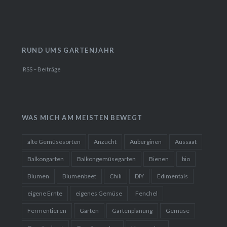
RUND UMS GARTENJAHR
RSS – Beiträge
WAS MICH AM MEISTEN BEWEGT
alte Gemüsesorten
Anzucht
Auberginen
Aussaat
Balkongarten
Balkongemüsegarten
Bienen
bio
Blumen
Blumenbeet
Chili
DIY
Edimentals
eigene Ernte
eigenes Gemüse
Fenchel
Fermentieren
Garten
Gartenplanung
Gemüse