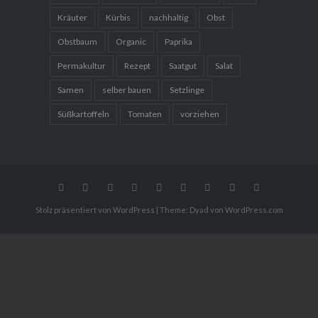
Kräuter
Kürbis
nachhaltig
Obst
Obstbaum
Organic
Paprika
Permakultur
Rezept
Saatgut
Salat
Samen
selber bauen
Setzlinge
Süßkartoffeln
Tomaten
vorziehen
Gemüse
Blumen
Gartenreisen
WebShop
Gemüse
Obst
Über
Mediakit
Home
Rezepte
mich
Stolz präsentiert von WordPress
|
Theme: Dyad von
WordPress.com