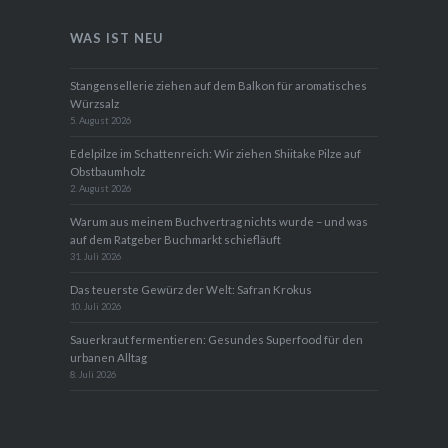
WAS IST NEU
Stangensellerie ziehen auf dem Balkon für aromatisches
Würzsalz
5. August 2026
Edelpilze im Schattenreich: Wir ziehen Shiitake Pilze auf
Obstbaumholz
2. August 2026
Warum aus meinem Buchvertrag nichts wurde – und was
auf dem Ratgeber Buchmarkt schiefläuft
31. Juli 2026
Das teuerste Gewürz der Welt: Safran Krokus
10. Juli 2026
Sauerkraut fermentieren: Gesundes Superfood für den
urbanen Alltag
8. Juli 2026