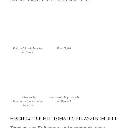
Erdbeerfeld mit Tomaten
Rosa Akelei
und Akelei
Getrocknete
Die Tomate liegt seitlich
Brennnesselwurzel für die
im Pflanzloch.
Tomaten
MISCHKULTUR MIT TOMATEN PFLANZEN IM BEET