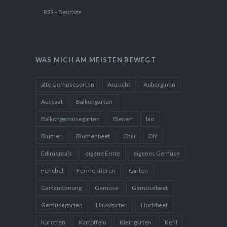
RSS – Beiträge
WAS MICH AM MEISTEN BEWEGT
alte Gemüsesorten
Anzucht
Auberginen
Aussaat
Balkongarten
Balkongemüsegarten
Bienen
bio
Blumen
Blumenbeet
Chili
DIY
Edimentals
eigene Ernte
eigenes Gemüse
Fenchel
Fermentieren
Garten
Gartenplanung
Gemüse
Gemüsebeet
Gemüsegarten
Hausgarten
Hochbeet
Karotten
Kartoffeln
Kleingarten
Kohl