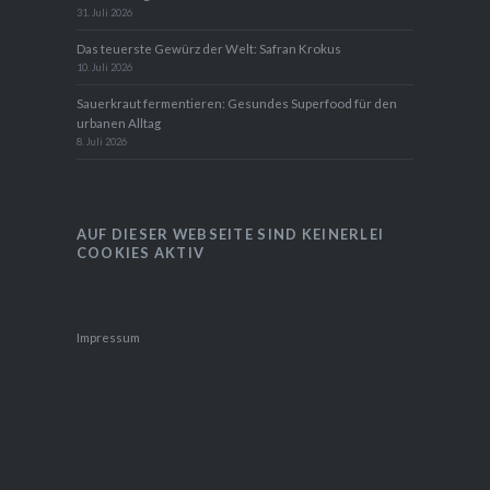
31. Juli 2026
Das teuerste Gewürz der Welt: Safran Krokus
10. Juli 2026
Sauerkraut fermentieren: Gesundes Superfood für den
urbanen Alltag
8. Juli 2026
AUF DIESER WEBSEITE SIND KEINERLEI
COOKIES AKTIV
Impressum