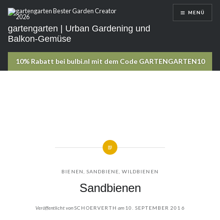
Direkt
MENÜ
zum
Inhalt
gartengarten | Urban Gardening und
Balkon-Gemüse
BIENEN
,
SANDBIENE
,
WILDBIENEN
Sandbienen
Veröffentlicht von
SCHOERVERTH
am
10. SEPTEMBER 2016