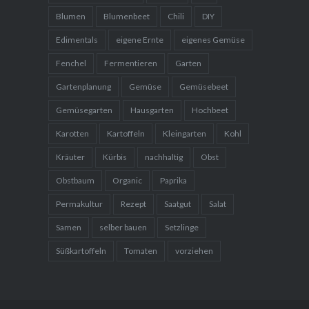
Blumen
Blumenbeet
Chili
DIY
Edimentals
eigene Ernte
eigenes Gemüse
Fenchel
Fermentieren
Garten
Gartenplanung
Gemüse
Gemüsebeet
Gemüsegarten
Hausgarten
Hochbeet
Karotten
Kartoffeln
Kleingarten
Kohl
Kräuter
Kürbis
nachhaltig
Obst
Obstbaum
Organic
Paprika
Permakultur
Rezept
Saatgut
Salat
Samen
selber bauen
Setzlinge
Süßkartoffeln
Tomaten
vorziehen