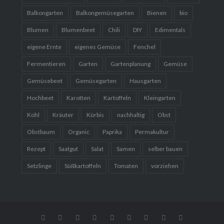
Balkongarten
Balkongemüsegarten
Bienen
bio
Blumen
Blumenbeet
Chili
DIY
Edimentals
eigene Ernte
eigenes Gemüse
Fenchel
Fermentieren
Garten
Gartenplanung
Gemüse
Gemüsebeet
Gemüsegarten
Hausgarten
Hochbeet
Karotten
Kartoffeln
Kleingarten
Kohl
Kräuter
Kürbis
nachhaltig
Obst
Obstbaum
Organic
Paprika
Permakultur
Rezept
Saatgut
Salat
Samen
selber bauen
Setzlinge
Süßkartoffeln
Tomaten
vorziehen
Gemüse
Blumen
Gartenreisen
WebShop
Gemüse
Obst
Über
Mediakit
Home
Rezepte
mich