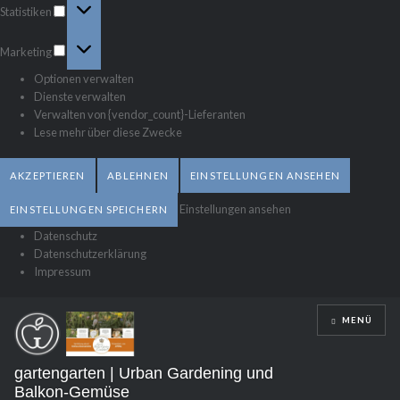
Statistiken
Marketing
Marketing
Optionen verwalten
Dienste verwalten
Verwalten von {vendor_count}-Lieferanten
Lese mehr über diese Zwecke
AKZEPTIEREN
ABLEHNEN
EINSTELLUNGEN ANSEHEN
Einstellungen ansehen
EINSTELLUNGEN SPEICHERN
Datenschutz
Datenschutzerklärung
Impressum
Direkt
MENÜ
zum
Inhalt
gartengarten | Urban Gardening und
Balkon-Gemüse