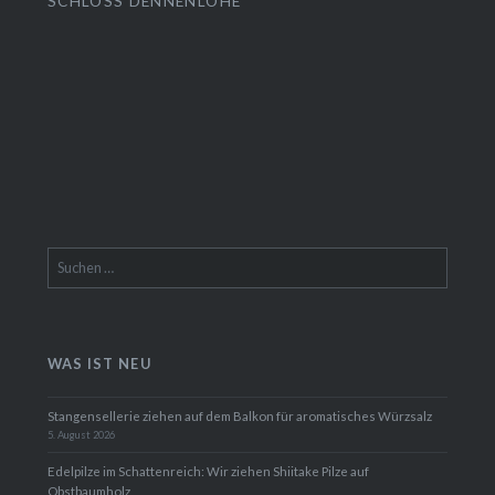
SCHLOSS DENNENLOHE
Suchen
nach:
WAS IST NEU
Stangensellerie ziehen auf dem Balkon für aromatisches Würzsalz
5. August 2026
Edelpilze im Schattenreich: Wir ziehen Shiitake Pilze auf
Obstbaumholz