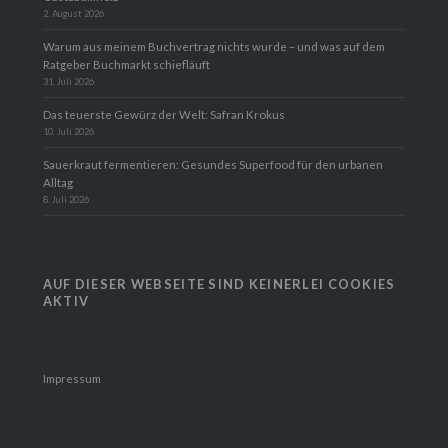
2. August 2026
Warum aus meinem Buchvertrag nichts wurde – und was auf dem
Ratgeber Buchmarkt schiefläuft
31. Juli 2026
Das teuerste Gewürz der Welt: Safran Krokus
10. Juli 2026
Sauerkraut fermentieren: Gesundes Superfood für den urbanen
Alltag
8. Juli 2026
AUF DIESER WEBSEITE SIND KEINERLEI COOKIES
AKTIV
Impressum