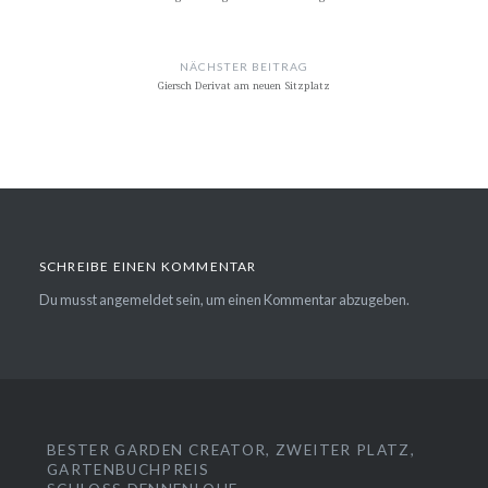
NÄCHSTER BEITRAG
Giersch Derivat am neuen Sitzplatz
SCHREIBE EINEN KOMMENTAR
Du musst
angemeldet
sein, um einen Kommentar abzugeben.
BESTER GARDEN CREATOR, ZWEITER PLATZ,
GARTENBUCHPREIS